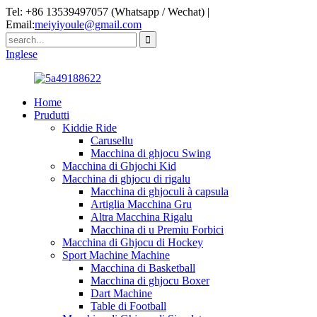
Tel: +86 13539497057 (Whatsapp / Wechat) |
Email:
meiyiyoule@gmail.com
Inglese
Home
Prudutti
Kiddie Ride
Carusellu
Macchina di ghjocu Swing
Macchina di Ghjochi Kid
Macchina di ghjocu di rigalu
Macchina di ghjoculi à capsula
Artiglia Macchina Gru
Altra Macchina Rigalu
Macchina di u Premiu Forbici
Macchina di Ghjocu di Hockey
Sport Machine Machine
Macchina di Basketball
Macchina di ghjocu Boxer
Dart Machine
Table di Football