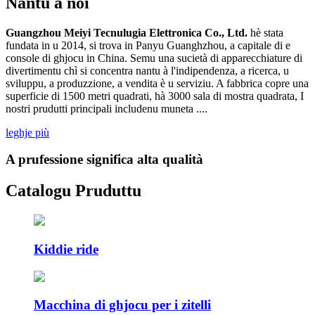
Nantu à noi
Guangzhou Meiyi Tecnulugia Elettronica Co., Ltd.
hè stata
fundata in u 2014, si trova in Panyu Guanghzhou, a capitale di e
console di ghjocu in China. Semu una sucietà di apparecchiature di
divertimentu chì si concentra nantu à l'indipendenza, a ricerca, u
sviluppu, a produzzione, a vendita è u serviziu. A fabbrica copre una
superficie di 1500 metri quadrati, hà 3000 sala di mostra quadrata, I
nostri prudutti principali includenu muneta ....
leghje più
A prufessione significa alta qualità
Catalogu Pruduttu
Kiddie ride
Macchina di ghjocu per i zitelli